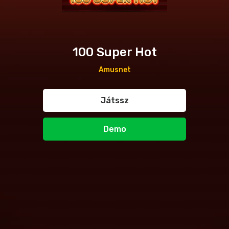
100 Super Hot
Amusnet
Játssz
Demo